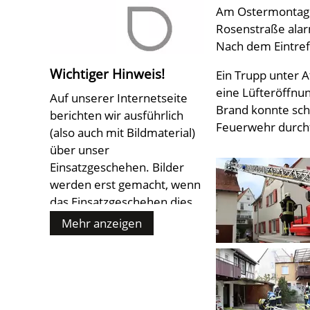
Am Ostermontag 
Rosenstraße alarm
Nach dem Eintre
Wichtiger Hinweis!
Ein Trupp unter 
eine Lüfteröffnu
Auf unserer Internetseite
Brand konnte sch
berichten wir ausführlich
Feuerwehr durchf
(also auch mit Bildmaterial)
über unser
Einsatzgeschehen. Bilder
werden erst gemacht, wenn
das Einsatzgeschehen dies
zulässt ! Es werden keine
Mehr anzeigen
Bilder von Verletzten oder
Toten gemacht oder hier
veröffentlicht ! Sollten Sie
Einwände gegen die hier
veröffentlichen Fotos oder