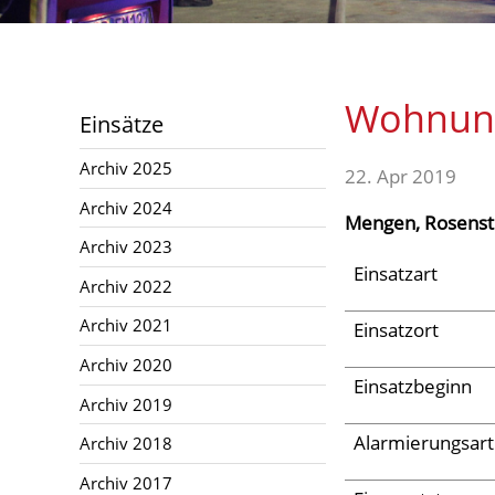
Archiv 2024
Archiv 2023
Archiv 2022
Wohnun
Einsätze
Archiv 2021
Archiv 2025
Archiv 2020
22. Apr 2019
Archiv 2024
Archiv 2019
Mengen, Rosenst
Archiv 2023
Archiv 2018
Einsatzart
Archiv 2022
Archiv 2017
Archiv 2021
Einsatzort
Archiv 2016
Archiv 2020
Archiv 2015
Einsatzbeginn
Archiv 2019
Jugend
Alarmierungsart
Archiv 2018
Archiv 2017