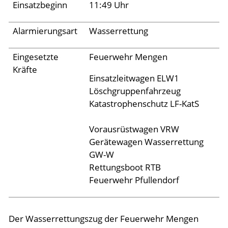
Archiv 2024
Einsatzbeginn
11:49 Uhr
Archiv 2023
Alarmierungsart
Wasserrettung
Archiv 2022
Eingesetzte
Feuerwehr Mengen
Archiv 2021
Kräfte
Archiv 2020
Einsatzleitwagen ELW1
Löschgruppenfahrzeug
Archiv 2019
Katastrophenschutz LF-KatS
Archiv 2018
Vorausrüstwagen VRW
Archiv 2017
Gerätewagen Wasserrettung
Archiv 2016
GW-W
Rettungsboot RTB
Archiv 2015
Feuerwehr Pfullendorf
Jugend
Der Wasserrettungszug der Feuerwehr Mengen