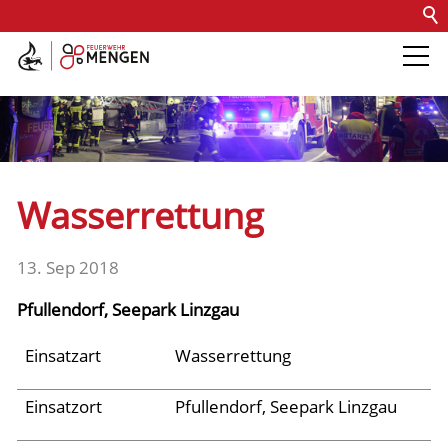
Kontakt
Impressum
Datenschutz
Barrierefreiheit
Intern
Die Feuerwehr
Abteilungen &
Wasserrettung
Fachdienste
13. Sep 2018
Fahrzeuge
Pfullendorf, Seepark Linzgau
Einsätze
Einsatzart
Wasserrettung
Einsatzort
Pfullendorf, Seepark Linzgau
Archiv 2025