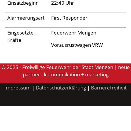
Archiv 2024
Einsatzbeginn
22:40 Uhr
Archiv 2023
Alarmierungsart
First Responder
Archiv 2022
Eingesetzte
Feuerwehr Mengen
Archiv 2021
Kräfte
Archiv 2020
Vorausrüstwagen VRW
Archiv 2019
Archiv 2018
© 2025 - Freiwillige Feuerwehr der Stadt Mengen | neue
partner - kommunikation + marketing
Archiv 2017
Impressum
|
Datenschutzerklärung
|
Barrierefreiheit
Archiv 2016
Archiv 2015
Jugend