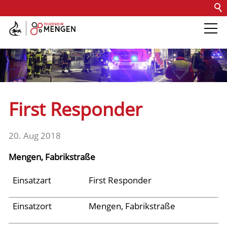
Kontakt
Impressum
Datenschutz
Barrierefreiheit
Intern
Die Feuerwehr
Abteilungen &
First Responder
Fachdienste
20. Aug 2018
Fahrzeuge
Mengen, Fabrikstraße
Einsätze
Einsatzart
First Responder
Einsatzort
Mengen, Fabrikstraße
Archiv 2025