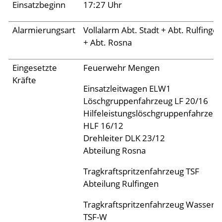
Archiv 2024
Einsatzbeginn
17:27 Uhr
Archiv 2023
Alarmierungsart
Vollalarm Abt. Stadt + Abt. Rulfinge
Archiv 2022
+ Abt. Rosna
Archiv 2021
Eingesetzte
Feuerwehr Mengen
Archiv 2020
Kräfte
Einsatzleitwagen ELW1
Archiv 2019
Löschgruppenfahrzeug LF 20/16
Archiv 2018
Hilfeleistungslöschgruppenfahrzeu
HLF 16/12
Archiv 2017
Drehleiter DLK 23/12
Archiv 2016
Abteilung Rosna
Archiv 2015
Tragkraftspritzenfahrzeug TSF
Abteilung Rulfingen
Jugend
Tragkraftspritzenfahrzeug Wasser
TSF-W