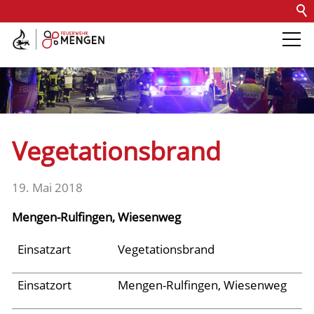
Kontakt
Impressum
Datenschutz
Barrierefreiheit
Intern
Die Feuerwehr
Abteilungen &
Vegetationsbrand
Fachdienste
19. Mai 2018
Fahrzeuge
Mengen-Rulfingen, Wiesenweg
Einsätze
Einsatzart
Vegetationsbrand
Einsatzort
Mengen-Rulfingen, Wiesenweg
Archiv 2025