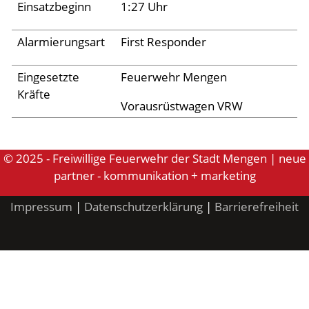
Archiv 2024
Einsatzbeginn
1:27 Uhr
Archiv 2023
Alarmierungsart
First Responder
Archiv 2022
Eingesetzte
Feuerwehr Mengen
Archiv 2021
Kräfte
Archiv 2020
Vorausrüstwagen VRW
Archiv 2019
Archiv 2018
© 2025 - Freiwillige Feuerwehr der Stadt Mengen | neue
partner - kommunikation + marketing
Archiv 2017
Impressum
|
Datenschutzerklärung
|
Barrierefreiheit
Archiv 2016
Archiv 2015
Jugend