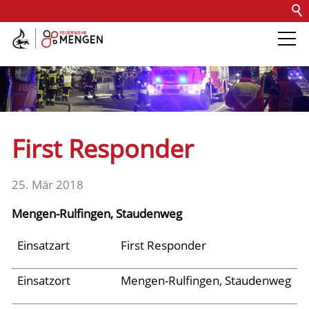
Kontakt
Impressum
Datenschutz
Barrierefreiheit
Intern
Die Feuerwehr
Abteilungen &
First Responder
Fachdienste
25. Mär 2018
Fahrzeuge
Mengen-Rulfingen, Staudenweg
Einsätze
Einsatzart
First Responder
Einsatzort
Mengen-Rulfingen, Staudenweg
Archiv 2025