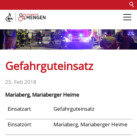
Kontakt
Impressum
Datenschutz
Barrierefreiheit
Intern
Die Feuerwehr
Abteilungen &
Gefahrguteinsatz
Fachdienste
25. Feb 2018
Fahrzeuge
Mariaberg, Mariaberger Heime
Einsätze
Einsatzart
Gefahrguteinsatz
Einsatzort
Mariaberg, Mariaberger Heime
Archiv 2025