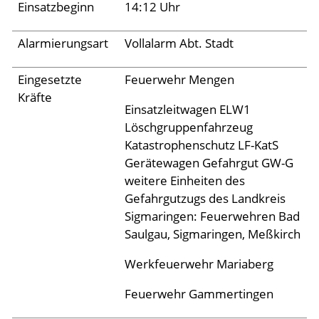
Archiv 2024
Einsatzbeginn
14:12 Uhr
Archiv 2023
Alarmierungsart
Vollalarm Abt. Stadt
Archiv 2022
Eingesetzte
Feuerwehr Mengen
Archiv 2021
Kräfte
Archiv 2020
Einsatzleitwagen ELW1
Löschgruppenfahrzeug
Archiv 2019
Katastrophenschutz LF-KatS
Archiv 2018
Gerätewagen Gefahrgut GW-G
weitere Einheiten des
Archiv 2017
Gefahrgutzugs des Landkreis
Archiv 2016
Sigmaringen: Feuerwehren Bad
Saulgau, Sigmaringen, Meßkirch
Archiv 2015
Werkfeuerwehr Mariaberg
Jugend
Feuerwehr Gammertingen