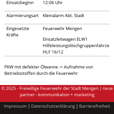
Archiv 2024
Einsatzbeginn
12:06 Uhr
Archiv 2023
Alarmierungsart
Kleinalarm Abt. Stadt
Archiv 2022
Eingesetzte
Feuerwehr Mengen
Archiv 2021
Kräfte
Archiv 2020
Einsatzleitwagen ELW1
Hilfeleistungslöschgruppenfahrzeu
Archiv 2019
HLF 16/12
Archiv 2018
PKW mit defekter Ölwanne -> Aufnahme von
Archiv 2017
Betriebsstoffen durch die Feuerwehr
Archiv 2016
Archiv 2015
© 2025 - Freiwillige Feuerwehr der Stadt Mengen | neue
partner - kommunikation + marketing
Jugend
Impressum
|
Datenschutzerklärung
|
Barrierefreiheit