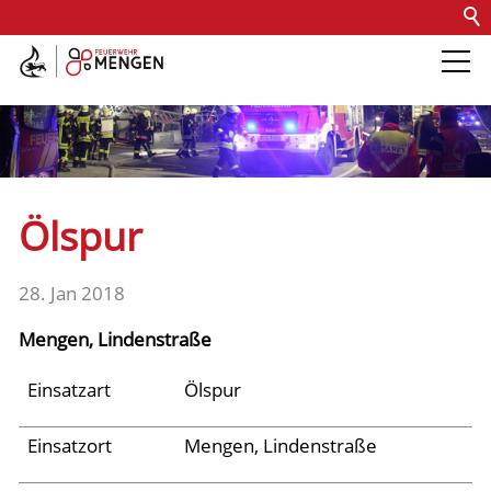
Kontakt
Impressum
Datenschutz
Barrierefreiheit
Intern
Die Feuerwehr
Abteilungen &
Ölspur
Fachdienste
28. Jan 2018
Fahrzeuge
Mengen, Lindenstraße
Einsätze
Einsatzart
Ölspur
Einsatzort
Mengen, Lindenstraße
Archiv 2025