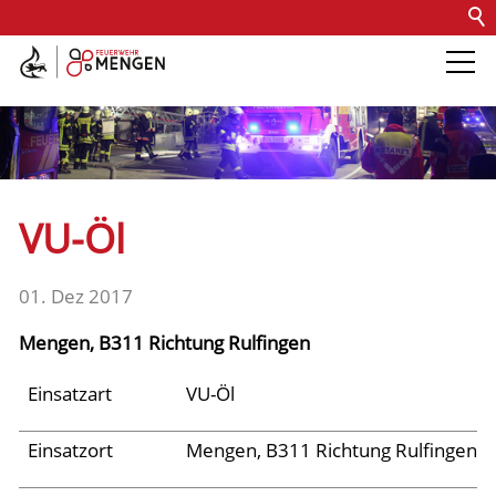
Kontakt
Impressum
Datenschutz
Barrierefreiheit
Intern
Die Feuerwehr
Abteilungen &
VU-Öl
Fachdienste
01. Dez 2017
Fahrzeuge
Mengen, B311 Richtung Rulfingen
Einsätze
Einsatzart
VU-Öl
Einsatzort
Mengen, B311 Richtung Rulfingen
Archiv 2025