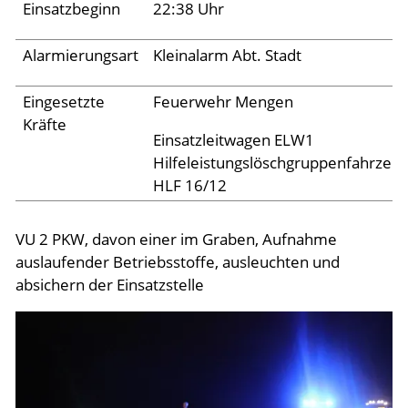
Archiv 2024
Einsatzbeginn
22:38 Uhr
Archiv 2023
Alarmierungsart
Kleinalarm Abt. Stadt
Archiv 2022
Eingesetzte
Feuerwehr Mengen
Archiv 2021
Kräfte
Archiv 2020
Einsatzleitwagen ELW1
Hilfeleistungslöschgruppenfahrzeu
Archiv 2019
HLF 16/12
Archiv 2018
VU 2 PKW, davon einer im Graben, Aufnahme
Archiv 2017
auslaufender Betriebsstoffe, ausleuchten und
Archiv 2016
absichern der Einsatzstelle
Archiv 2015
Jugend