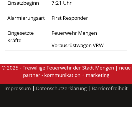
Archiv 2024
Einsatzbeginn
7:21 Uhr
Archiv 2023
Alarmierungsart
First Responder
Archiv 2022
Eingesetzte
Feuerwehr Mengen
Archiv 2021
Kräfte
Archiv 2020
Vorausrüstwagen VRW
Archiv 2019
Archiv 2018
© 2025 - Freiwillige Feuerwehr der Stadt Mengen | neue
partner - kommunikation + marketing
Archiv 2017
Impressum
|
Datenschutzerklärung
|
Barrierefreiheit
Archiv 2016
Archiv 2015
Jugend