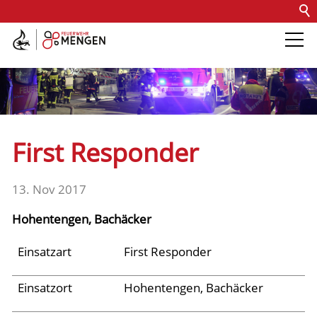
Kontakt
Impressum
Datenschutz
Barrierefreiheit
Intern
Die Feuerwehr
Abteilungen &
First Responder
Fachdienste
13. Nov 2017
Fahrzeuge
Hohentengen, Bachäcker
Einsätze
Einsatzart
First Responder
Einsatzort
Hohentengen, Bachäcker
Archiv 2025