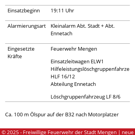
Archiv 2024
Einsatzbeginn
19:11 Uhr
Archiv 2023
Archiv 2022
Alarmierungsart
Kleinalarm Abt. Stadt + Abt.
Ennetach
Archiv 2021
Archiv 2020
Eingesetzte
Feuerwehr Mengen
Kräfte
Archiv 2019
Einsatzleitwagen ELW1
Archiv 2018
Hilfeleistungslöschgruppenfahrzeu
HLF 16/12
Archiv 2017
Abteilung Ennetach
Archiv 2016
Löschgruppenfahrzeug LF 8/6
Archiv 2015
Ca. 100 m Ölspur auf der B32 nach Motorplatzer
Jugend
© 2025 - Freiwillige Feuerwehr der Stadt Mengen | neue