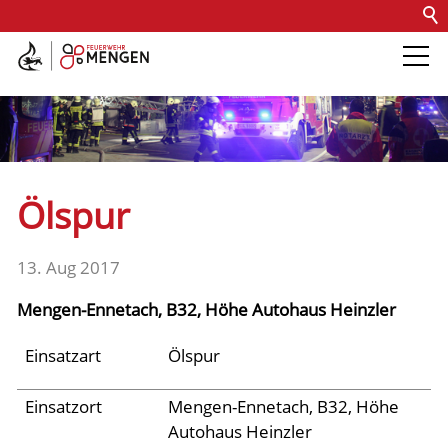
Kontakt
Impressum
Datenschutz
Barrierefreiheit
Intern
Die Feuerwehr
Abteilungen &
Ölspur
Fachdienste
13. Aug 2017
Fahrzeuge
Mengen-Ennetach, B32, Höhe Autohaus Heinzler
Einsätze
Einsatzart
Ölspur
Einsatzort
Mengen-Ennetach, B32, Höhe
Archiv 2025
Autohaus Heinzler