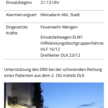
Archiv 2024
Einsatzbeginn
21:13 Uhr
Archiv 2023
Alarmierungsart
Kleinalarm Abt. Stadt
Archiv 2022
Eingesetzte
Feuerwehr Mengen
Archiv 2021
Kräfte
Archiv 2020
Einsatzleitwagen ELW1
Hilfeleistungslöschgruppenfahrzeu
Archiv 2019
HLF 16/12
Archiv 2018
Drehleiter DLK 23/12
Archiv 2017
Unterstützung des DRK bei der schonenden Rettung
Archiv 2016
eines Patienten aus dem 2. OG mittels DLK
Archiv 2015
Jugend