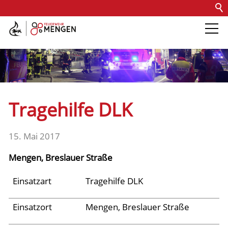
Kontakt
Impressum
Datenschutz
Barrierefreiheit
Intern
Die Feuerwehr
Abteilungen &
Tragehilfe DLK
Fachdienste
15. Mai 2017
Fahrzeuge
Mengen, Breslauer Straße
Einsätze
Einsatzart
Tragehilfe DLK
Einsatzort
Mengen, Breslauer Straße
Archiv 2025