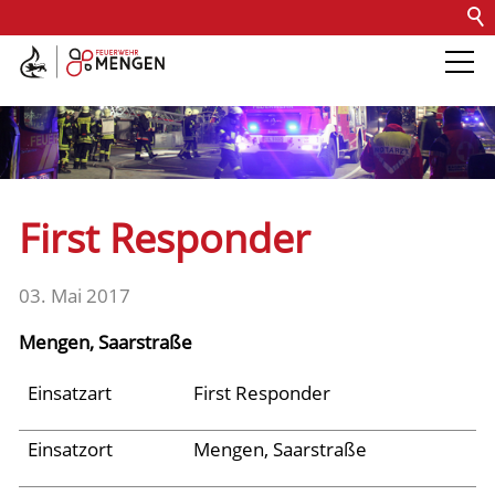
Kontakt
Impressum
Datenschutz
Barrierefreiheit
Intern
Die Feuerwehr
Abteilungen &
First Responder
Fachdienste
03. Mai 2017
Fahrzeuge
Mengen, Saarstraße
Einsätze
Einsatzart
First Responder
Einsatzort
Mengen, Saarstraße
Archiv 2025