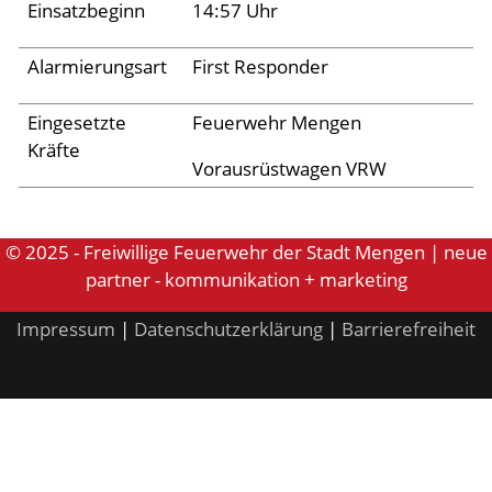
Archiv 2024
Einsatzbeginn
14:57 Uhr
Archiv 2023
Alarmierungsart
First Responder
Archiv 2022
Eingesetzte
Feuerwehr Mengen
Archiv 2021
Kräfte
Archiv 2020
Vorausrüstwagen VRW
Archiv 2019
Archiv 2018
© 2025 - Freiwillige Feuerwehr der Stadt Mengen | neue
partner - kommunikation + marketing
Archiv 2017
Impressum
|
Datenschutzerklärung
|
Barrierefreiheit
Archiv 2016
Archiv 2015
Jugend