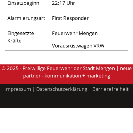
Archiv 2024
Einsatzbeginn
22:17 Uhr
Archiv 2023
Alarmierungsart
First Responder
Archiv 2022
Eingesetzte
Feuerwehr Mengen
Archiv 2021
Kräfte
Archiv 2020
Vorausrüstwagen VRW
Archiv 2019
Archiv 2018
© 2025 - Freiwillige Feuerwehr der Stadt Mengen | neue
partner - kommunikation + marketing
Archiv 2017
Impressum
|
Datenschutzerklärung
|
Barrierefreiheit
Archiv 2016
Archiv 2015
Jugend