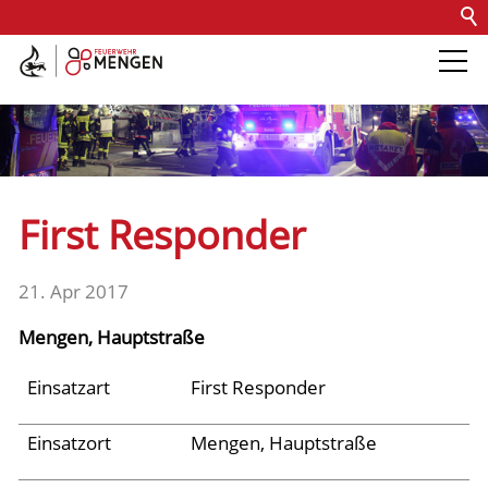
Kontakt
Impressum
Datenschutz
Barrierefreiheit
Intern
Die Feuerwehr
Abteilungen &
First Responder
Fachdienste
21. Apr 2017
Fahrzeuge
Mengen, Hauptstraße
Einsätze
Einsatzart
First Responder
Einsatzort
Mengen, Hauptstraße
Archiv 2025