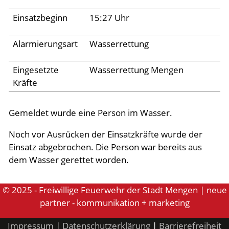
Archiv 2024
Einsatzbeginn
15:27 Uhr
Archiv 2023
Archiv 2022
Alarmierungsart
Wasserrettung
Archiv 2021
Eingesetzte
Wasserrettung Mengen
Archiv 2020
Kräfte
Archiv 2019
Gemeldet wurde eine Person im Wasser.
Archiv 2018
Noch vor Ausrücken der Einsatzkräfte wurde der
Archiv 2017
Einsatz abgebrochen. Die Person war bereits aus
Archiv 2016
dem Wasser gerettet worden.
Archiv 2015
© 2025 - Freiwillige Feuerwehr der Stadt Mengen | neue
Jugend
partner - kommunikation + marketing
Impressum
|
Datenschutzerklärung
|
Barrierefreiheit