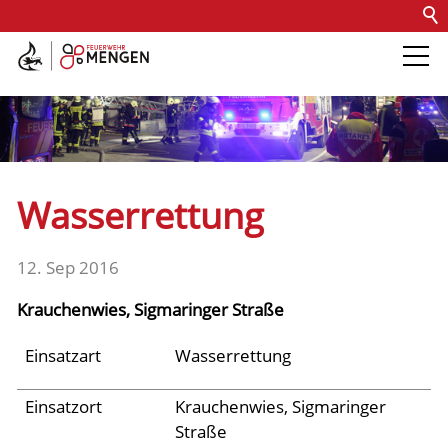
Kontakt
Impressum
Datenschutz
Barrierefreiheit
Intern
Die Feuerwehr
Abteilungen &
Wasserrettung
Fachdienste
12. Sep 2016
Fahrzeuge
Krauchenwies, Sigmaringer Straße
Einsätze
Einsatzart
Wasserrettung
Einsatzort
Krauchenwies, Sigmaringer
Archiv 2025
Straße