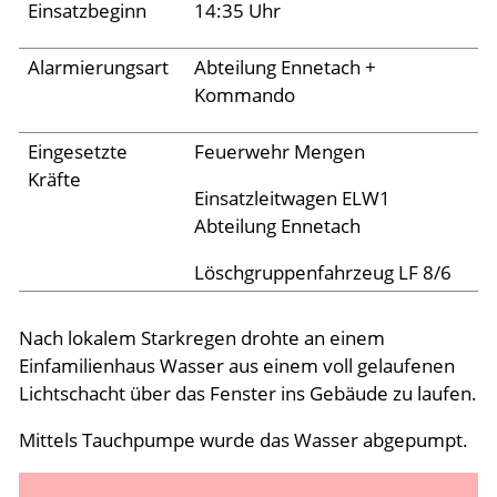
Archiv 2024
Einsatzbeginn
14:35 Uhr
Archiv 2023
Alarmierungsart
Abteilung Ennetach +
Archiv 2022
Kommando
Archiv 2021
Eingesetzte
Feuerwehr Mengen
Archiv 2020
Kräfte
Einsatzleitwagen ELW1
Archiv 2019
Abteilung Ennetach
Archiv 2018
Löschgruppenfahrzeug LF 8/6
Archiv 2017
Archiv 2016
Nach lokalem Starkregen drohte an einem
Einfamilienhaus Wasser aus einem voll gelaufenen
Archiv 2015
Lichtschacht über das Fenster ins Gebäude zu laufen.
Jugend
Mittels Tauchpumpe wurde das Wasser abgepumpt.