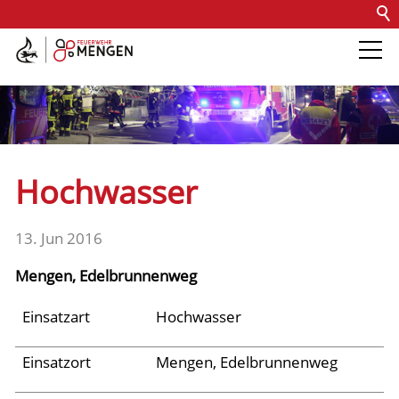
Kontakt
Impressum
Datenschutz
Barrierefreiheit
Intern
Die Feuerwehr
Abteilungen &
Hochwasser
Fachdienste
13. Jun 2016
Fahrzeuge
Mengen, Edelbrunnenweg
Einsätze
Einsatzart
Hochwasser
Einsatzort
Mengen, Edelbrunnenweg
Archiv 2025