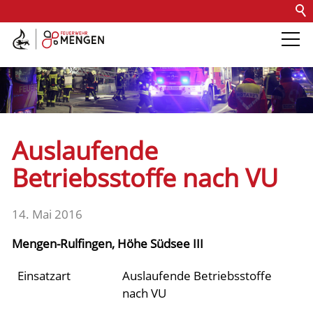
Kontakt
Impressum
Datenschutz
Barrierefreiheit
Intern
Die Feuerwehr
Abteilungen &
Auslaufende
Fachdienste
Betriebsstoffe nach VU
Fahrzeuge
14. Mai 2016
Mengen-Rulfingen, Höhe Südsee III
Einsätze
Einsatzart
Auslaufende Betriebsstoffe
Archiv 2025
nach VU