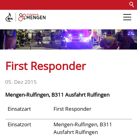
Kontakt
Impressum
Datenschutz
Barrierefreiheit
Intern
Die Feuerwehr
Abteilungen &
First Responder
Fachdienste
05. Dez 2015
Fahrzeuge
Mengen-Rulfingen, B311 Ausfahrt Rulfingen
Einsätze
Einsatzart
First Responder
Einsatzort
Mengen-Rulfingen, B311
Archiv 2025
Ausfahrt Rulfingen