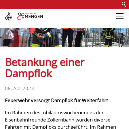
Kontakt
Impressum
Datenschutz
Barrierefreiheit
Intern
Die Feuerwehr
Abteilungen &
Betankung einer
Fachdienste
Dampflok
Fahrzeuge
08. Apr 2023
Feuerwehr versorgt Dampflok für Weiterfahrt
Einsätze
Im Rahmen des Jubiläumswochenendes der
Eisenbahnfreunde Zollernbahn wurden diverse
Jugend
Fahrten mit Dampfloks durchgeführt. Im Rahmen