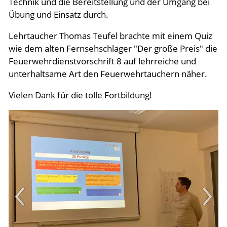
Technik und die Bereitstellung und der Umgang bei
Übung und Einsatz durch.
Aktuelles
Lehrtaucher Thomas Teufel brachte mit einem Quiz
wie dem alten Fernsehschlager "Der große Preis" die
Meldungen 2026
Feuerwehrdienstvorschrift 8 auf lehrreiche und
Meldungen Archiv
unterhaltsame Art den Feuerwehrtauchern näher.
Termine & Events
Vielen Dank für die tolle Fortbildung!
Links