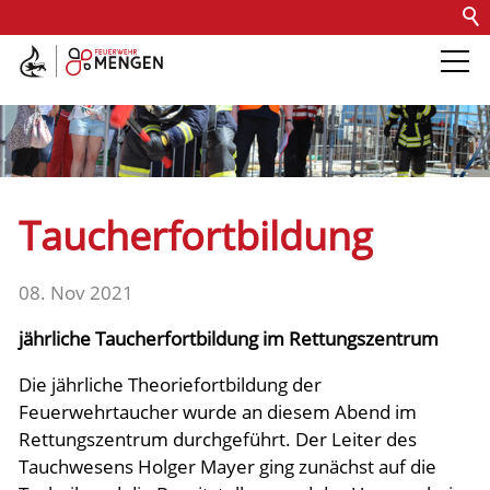
Kontakt
Impressum
Datenschutz
Barrierefreiheit
Intern
Die Feuerwehr
Abteilungen &
Taucherfortbildung
Fachdienste
08. Nov 2021
Fahrzeuge
jährliche Taucherfortbildung im Rettungszentrum
Die jährliche Theoriefortbildung der
Einsätze
Feuerwehrtaucher wurde an diesem Abend im
Rettungszentrum durchgeführt. Der Leiter des
Jugend
Tauchwesens Holger Mayer ging zunächst auf die