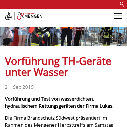
Kontakt
Impressum
Datenschutz
Barrierefreiheit
Intern
Die Feuerwehr
Abteilungen &
Vorführung TH-Geräte
Fachdienste
unter Wasser
Fahrzeuge
21. Sep 2019
Vorführung und Test von wasserdichten,
Einsätze
hydraulischem Rettungsgeräten der Firma Lukas.
Die Firma Brandschutz Südwest präsentiert im
Jugend
Rahmen des Mengener Herbsttreffs am Samstag,