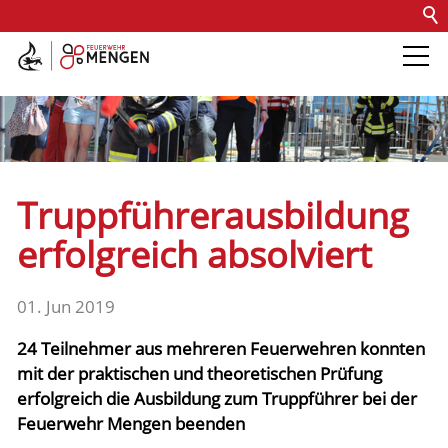
Kontakt
Impressum
Datenschutz
Barrierefreiheit
Intern
Die Feuerwehr
Abteilungen &
Truppführerausbildung
Fachdienste
erfolgreich absolviert
Fahrzeuge
01. Jun 2019
24 Teilnehmer aus mehreren Feuerwehren konnten
Einsätze
mit der praktischen und theoretischen Prüfung
erfolgreich die Ausbildung zum Truppführer bei der
Jugend
Feuerwehr Mengen beenden