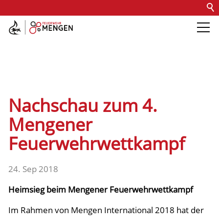
Kontakt
Impressum
Datenschutz
Barrierefreiheit
Intern
Die Feuerwehr
Abteilungen &
Nachschau zum 4.
Fachdienste
Mengener
Feuerwehrwettkampf
Fahrzeuge
24. Sep 2018
Einsätze
Heimsieg beim Mengener Feuerwehrwettkampf
Jugend
Im Rahmen von Mengen International 2018 hat der