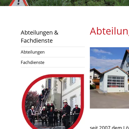
Jugend
Abteilu
Abteilungen &
Aktuelles
Fachdienste
Abteilungen
Links
Fachdienste
seit 2007 dem Lö